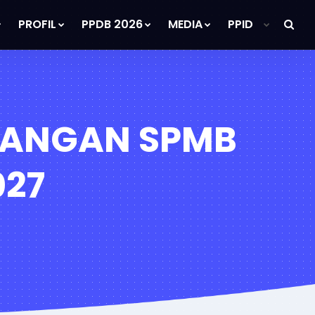
PROFIL
PPDB 2026
MEDIA
PPID
DANGAN SPMB
027