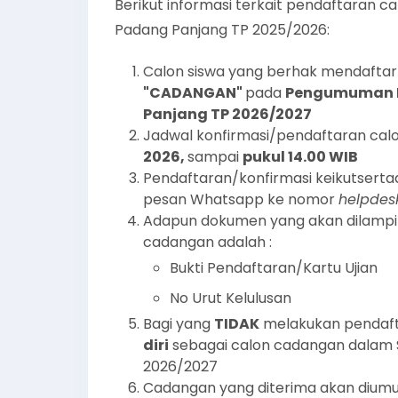
Berikut informasi terkait pendaftaran 
Padang Panjang TP 2025/2026:
Calon siswa yang berhak mendaftar 
"CADANGAN"
pada
P
engumuman K
Panjang TP 2026/2027
Jadwal konfirmasi/pendaftaran cal
2026,
sampai
pukul 14.00 WIB
Pendaftaran/konfirmasi keikutsertaa
pesan Whatsapp ke nomor
helpde
Adapun dokumen yang akan dilampir
cadangan adalah :
Bukti Pendaftaran/Kartu Ujian
No Urut Kelulusan
Bagi yang
TIDAK
melakukan pendaft
diri
sebagai calon cadangan dalam 
2026/2027
Cadangan yang diterima akan diumu